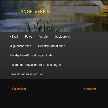
Zum
primären
Such
Inhalt
springen
ANGELVEREIN MUDENBACH e.V.
Hauptmenü
NEWS
Fotos
Verein
Gastbereich
Mitgliedsbereich
Rechtsinformationen
Privatsphäre-Einstellungen ändern
Historie der Privatsphäre-Einstellungen
Einwilligungen widerrufen
Beitragsnavigation
←
Vorheriger
Nächster
→