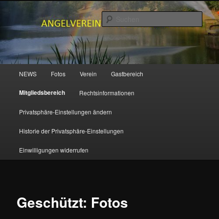
Zum
primären
Such
Inhalt
springen
ANGELVEREIN MUDENBACH e.V.
Hauptmenü
NEWS
Fotos
Verein
Gastbereich
Mitgliedsbereich
Rechtsinformationen
Privatsphäre-Einstellungen ändern
Historie der Privatsphäre-Einstellungen
Einwilligungen widerrufen
Geschützt: Fotos