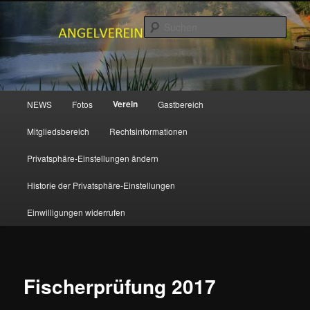
Zum
primären
Such
Inhalt
springen
ANGELVEREIN MUDENBACH e.V.
Hauptmenü
Verein
NEWS
Fotos
Gastbereich
Mitgliedsbereich
Rechtsinformationen
Privatsphäre-Einstellungen ändern
Historie der Privatsphäre-Einstellungen
Einwilligungen widerrufen
Fischerprüfung 2017