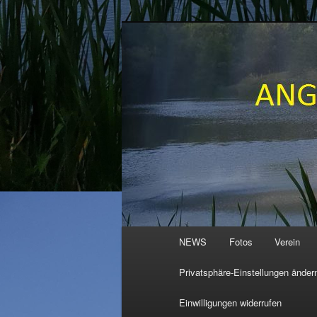
Zum
primären
Inhalt
ANGELVEREI
springen
Hauptmenü
NEWS
Fotos
Verein
Privatsphäre-Einstellungen änder
Einwilligungen widerrufen