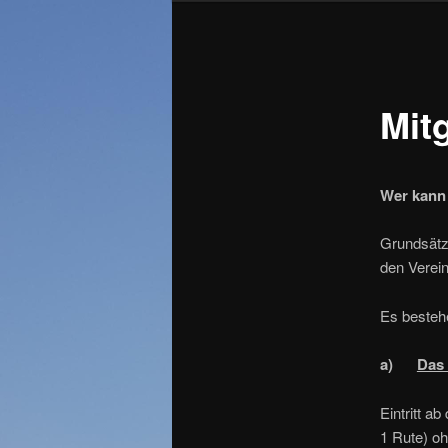
Mit
Wer kann 
Grundsätzl
den Verein
Es bestehe
a)
Das 
Eintritt a
1 Rute) oh