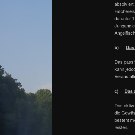
absolviert
Fischereis
darunter 1
Jungangler
Angelfisch
b)
Das 
Das passiv
kann jedoc
Veranstalt
c)
Das a
Das aktive
die Gewäs
besteht mo
leisten.