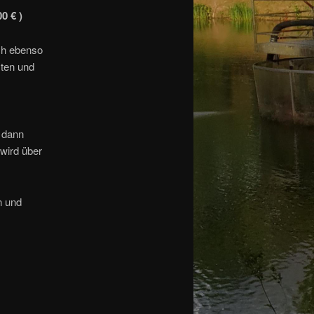
0 € )
ich ebenso
sten und
 dann
wird über
n und