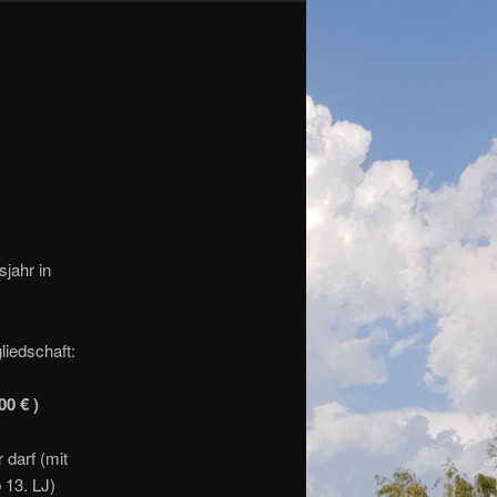
jahr in
iedschaft:
00 € )
 darf (mit
 13. LJ)