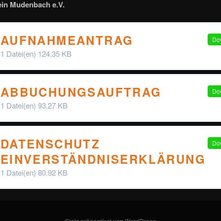
ein Mudenbach e.V.
AUFNAHMEANTRAG
Do
1 Datei(en)
124.35 KB
ABBUCHUNGSAUFTRAG
Do
1 Datei(en)
93.27 KB
DATENSCHUTZ
Do
EINVERSTÄNDNISERKLÄRUNG
1 Datei(en)
80.92 KB
Stolz präsentiert von WordPress