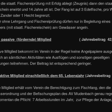
, die staatl. Fischereiprüfung mit Erfolg ablegt (Zeugnis) dann den staat
chein erwirbt und 14 Jahre alt ist. Der Fang ist auf 3 Edelfische, pro
 Zander oder 1 Hecht begrenzt.
 ohne Lehrgang und Fischereiprüfung dürfen nur in Begleitung eines
ers (mit staatl. Fischereischein) am Gewässer angeln.
passive (fördernde) Mitglied
( Jahresbeitrag 42,
e Mitglied bekommt im Verein in der Regel keine Angelpapiere ausge
h an sämtlichen Aktivitäten wie Ausflügen und sonstigen geselligen
ungen teilnehmen. Der Beitrag ist entsprechend geringer.
ktive Mitglied einschließlich dem 65. Lebensjahr
(Jahresbeitrag 
 Mitglied erhält vom Verein die Berechtigung zum Fischfang, den di
serordnung und der Befischungsplan des AV Mudenbach genau rege
mentan die Pflicht 7 Arbeitsstunden im Jahr, zur Pflege der Anlage