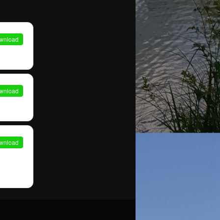
wnload
wnload
wnload