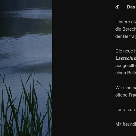
d)
Das 
Unsere etw
die Berech
der Beitra
Die neue 
Lastschri
ausgefüll
einen Beit
Wir sind n
offene Fra
Lass von D
Mit freund