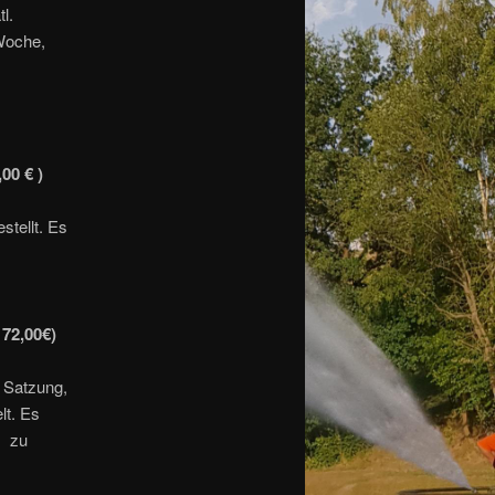
l.
 Woche,
00 € )
stellt. Es
72,00€)
e Satzung,
lt. Es
, zu