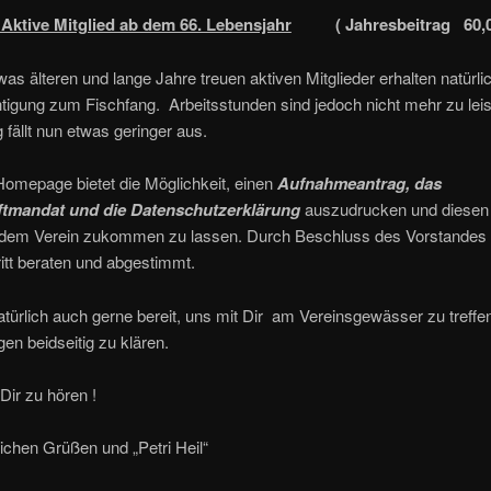
Aktive Mitglied ab dem 66. Lebensjahr
( Jahresbeitrag 60,0
as älteren und lange Jahre treuen aktiven Mitglieder erhalten natürl
tigung zum Fischfang. Arbeitsstunden sind jedoch nicht mehr zu lei
g fällt nun etwas geringer aus.
Homepage bietet die Möglichkeit, einen
Aufnahmeantrag, das
ftmandat und die Datenschutzerklärung
auszudrucken und diesen
t dem Verein zukommen zu lassen. Durch Beschluss des Vorstandes 
ritt beraten und abgestimmt.
atürlich auch gerne bereit, uns mit Dir am Vereinsgewässer zu treffe
gen beidseitig zu klären.
ir zu hören !
lichen Grüßen und „Petri Heil“