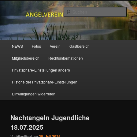
Zum
Zum
primären
sekundären
Such
Inhalt
Inhalt
springen
springen
ANGELVEREIN MUDENBACH e.V.
Hauptmenü
NEWS
Fotos
Verein
Gastbereich
Mitgliedsbereich
Rechtsinformationen
Privatsphäre-Einstellungen ändern
Historie der Privatsphäre-Einstellungen
Einwilligungen widerrufen
Nachtangeln Jugendliche
18.07.2025
Veröffentlicht am
20. Juli 2025