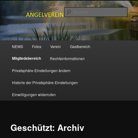
Zum
primären
Such
Inhalt
springen
ANGELVEREIN MUDENBACH e.V.
Hauptmenü
NEWS
Fotos
Verein
Gastbereich
Mitgliedsbereich
Rechtsinformationen
Privatsphäre-Einstellungen ändern
Historie der Privatsphäre-Einstellungen
Einwilligungen widerrufen
Geschützt: Archiv