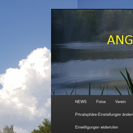
Zum
primären
Inhalt
ANGELVEREI
springen
Hauptmenü
NEWS
Fotos
Verein
Privatsphäre-Einstellungen änder
Einwilligungen widerrufen