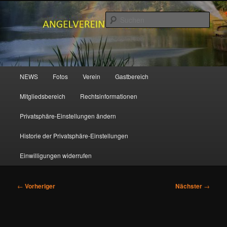
Zum
primären
Such
Inhalt
springen
ANGELVEREIN MUDENBACH e.V.
Hauptmenü
NEWS
Fotos
Verein
Gastbereich
Mitgliedsbereich
Rechtsinformationen
Privatsphäre-Einstellungen ändern
Historie der Privatsphäre-Einstellungen
Einwilligungen widerrufen
Beitragsnavigation
←
Vorheriger
Nächster
→