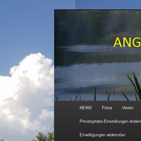
Zum
primären
Inhalt
ANGELVEREI
springen
Hauptmenü
NEWS
Fotos
Verein
Privatsphäre-Einstellungen änder
Einwilligungen widerrufen