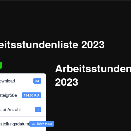
eitsstundenliste 2023
Arbeitsstunden
2023
ownload
34
ateigröße
134.65 KB
atei-Anzahl
1
rstellungsdatum
26. März 2023