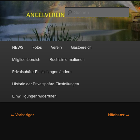
Zum
primären
Such
Inhalt
springen
ANGELVEREIN MUDENBACH e.V.
Hauptmenü
NEWS
Fotos
Verein
Gastbereich
Mitgliedsbereich
Rechtsinformationen
Privatsphäre-Einstellungen ändern
Historie der Privatsphäre-Einstellungen
Einwilligungen widerrufen
Beitragsnavigation
←
Vorheriger
Nächster
→