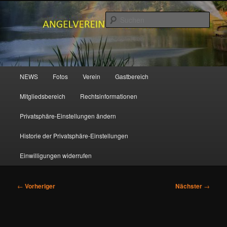
Zum
primären
Such
Inhalt
springen
ANGELVEREIN MUDENBACH e.V.
Hauptmenü
NEWS
Fotos
Verein
Gastbereich
Mitgliedsbereich
Rechtsinformationen
Privatsphäre-Einstellungen ändern
Historie der Privatsphäre-Einstellungen
Einwilligungen widerrufen
Beitragsnavigation
←
Vorheriger
Nächster
→