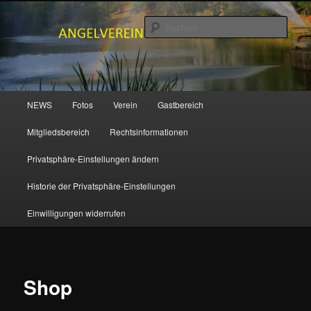
Zum
primären
Such
Inhalt
springen
ANGELVEREIN MUDENBACH e.V.
Hauptmenü
NEWS
Fotos
Verein
Gastbereich
Mitgliedsbereich
Rechtsinformationen
Privatsphäre-Einstellungen ändern
Historie der Privatsphäre-Einstellungen
Einwilligungen widerrufen
Shop