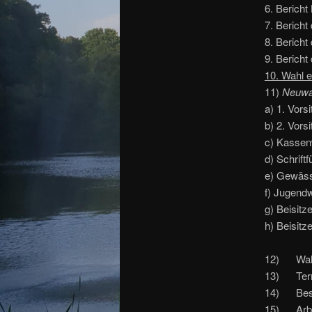
6. Berich
7. Berich
8. Berich
9. Bericht
10. Wahl e
11)
Neuwah
a) 1. Vors
b) 2. Vors
c) Kassen
d) Schriftf
e) Gewäss
f) Jugend
g) Beisitze
h) Beisitze
12) Wahl 
13) Term
14) Bes
15) Arbei