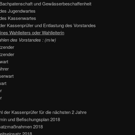
t Bachpatenschaft und Gewässerbeschaffenheit
t des Jugendwartes
t des Kassenwartes
 der Kassenprüfer und Entlastung des Vorstandes
ines Wahlleiters oder Wahlleiterin
len des Vorstandes : (m/w)
itzender
itzender
wart
ührer
erwart
wart
r
r
der Kassenprüfer für die nächsten 2 Jahre
in und Befischungsplan 2018
atzmaßnahmen 2018
tseinsatz 2018