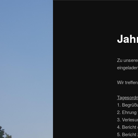
Jah
Zu unsere
eingeladen
Wir treff
Tagesordn
1. Begrüß
2. Ehrung 
3. Verles
4. Berich
5. Bericht